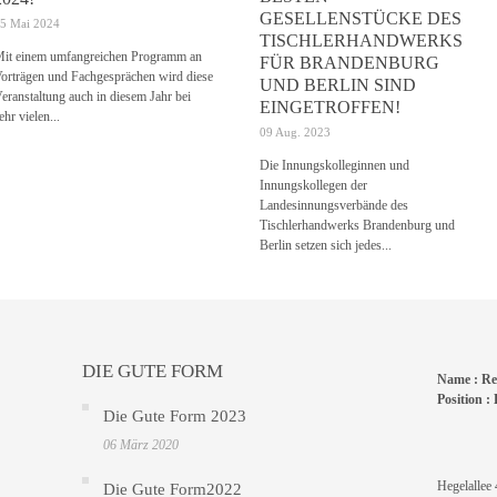
GESELLENSTÜCKE DES
5 Mai 2024
TISCHLERHANDWERKS
it einem umfangreichen Programm an
FÜR BRANDENBURG
orträgen und Fachgesprächen wird diese
UND BERLIN SIND
eranstaltung auch in diesem Jahr bei
EINGETROFFEN!
ehr vielen...
09 Aug. 2023
Die Innungskolleginnen und
Innungskollegen der
Landesinnungsverbände des
Tischlerhandwerks Brandenburg und
Berlin setzen sich jedes...
DIE GUTE FORM
Name :
Re
Position :
L
Die Gute Form 2023
06 März 2020
Hegelallee 
Die Gute Form2022