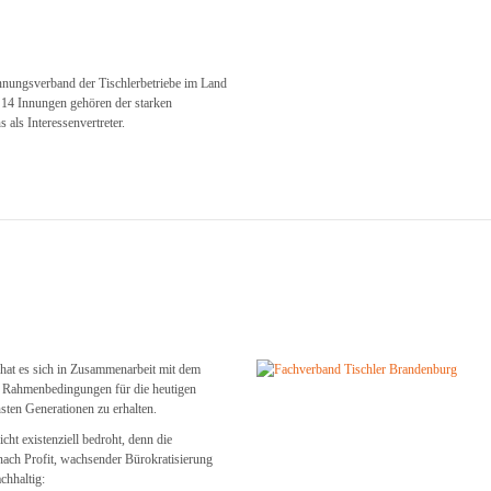
nnungsverband der Tischlerbetriebe im Land
4 Innungen gehören der starken
als Interessenvertreter.
at es sich in Zusammenarbeit mit dem
 Rahmenbedingungen für die heutigen
sten Generationen zu erhalten.
ht existenziell bedroht, denn die
nach Profit, wachsender Bürokratisierung
chhaltig: