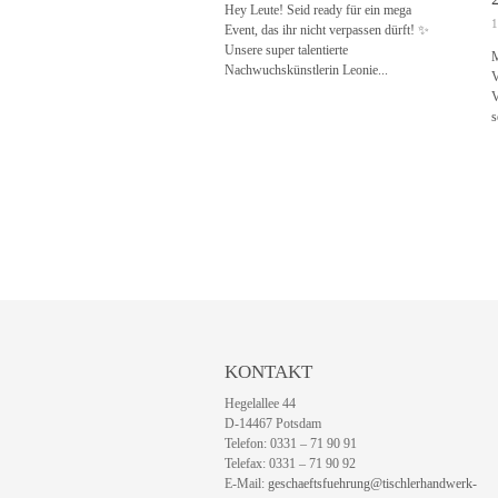
Hey Leute! Seid ready für ein mega
1
Event, das ihr nicht verpassen dürft! ✨
Unsere super talentierte
M
Nachwuchskünstlerin Leonie...
V
V
s
KONTAKT
Hegelallee 44
D-14467 Potsdam
Telefon: 0331 – 71 90 91
Telefax: 0331 – 71 90 92
E-Mail:
geschaeftsfuehrung@tischlerhandwerk-