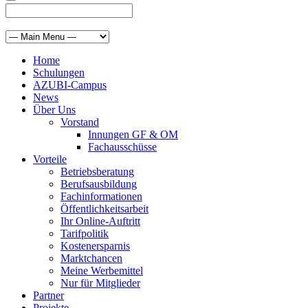
Home
Schulungen
AZUBI-Campus
News
Über Uns
Vorstand
Innungen GF & OM
Fachausschüsse
Vorteile
Betriebsberatung
Berufsausbildung
Fachinformationen
Öffentlichkeitsarbeit
Ihr Online-Auftritt
Tarifpolitik
Kostenersparnis
Marktchancen
Meine Werbemittel
Nur für Mitglieder
Partner
Projekte