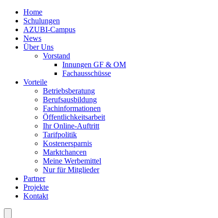
Home
Schulungen
AZUBI-Campus
News
Über Uns
Vorstand
Innungen GF & OM
Fachausschüsse
Vorteile
Betriebsberatung
Berufsausbildung
Fachinformationen
Öffentlichkeitsarbeit
Ihr Online-Auftritt
Tarifpolitik
Kostenersparnis
Marktchancen
Meine Werbemittel
Nur für Mitglieder
Partner
Projekte
Kontakt