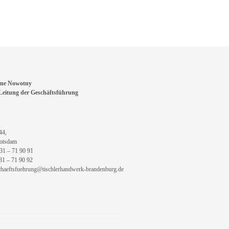
ne Nowotny
eitung der Geschäftsführung
44,
otsdam
331 – 71 90 91
331 – 71 90 92
chaeftsfuehrung@tischlerhandwerk-brandenburg.de