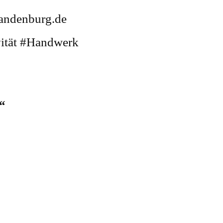
randenburg.de
vität #Handwerk
!“