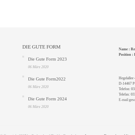
DIE GUTE FORM
Name :
Re
Position :
L
Die Gute Form 2023
06 März 2020
Hegelallee 
Die Gute Form2022
D-14467 P
06 März 2020
Telefon: 0
Telefax: 0
Die Gute Form 2024
E-mail:
ges
06 März 2020