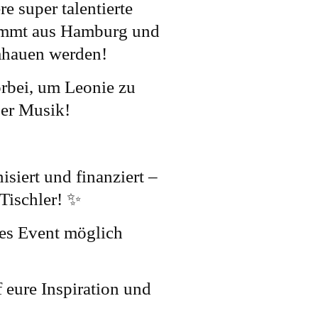
e super talentierte
ommt aus Hamburg und
mhauen werden!
orbei, um Leonie zu
ser Musik!
iert und finanziert –
 Tischler! ✨
ses Event möglich
 eure Inspiration und