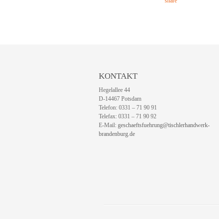
KONTAKT
Hegelallee 44
D-14467 Potsdam
Telefon: 0331 – 71 90 91
Telefax: 0331 – 71 90 92
E-Mail:
geschaeftsfuehrung@tischlerhandwerk-
brandenburg.de