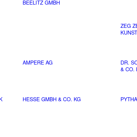
BEELITZ GMBH
ZEG Z
KUNST
AMPERE AG
DR. S
& CO.
K
HESSE GMBH & CO. KG
PYTHA