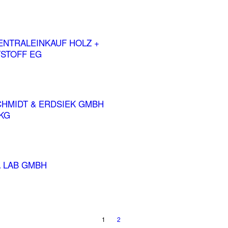
ENTRALEINKAUF HOLZ +
STOFF EG
CHMIDT & ERDSIEK GMBH
 KG
 LAB GMBH
1
2