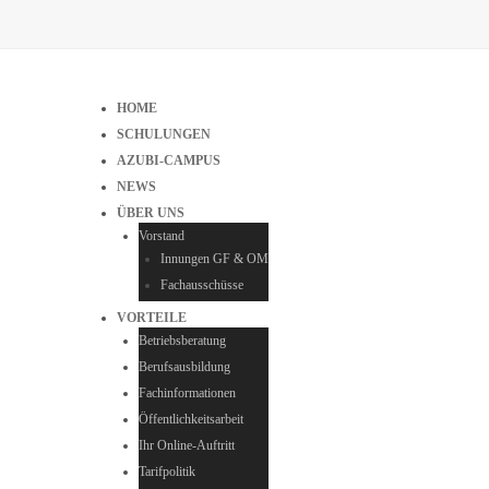
HOME
SCHULUNGEN
AZUBI-CAMPUS
NEWS
ÜBER UNS
Vorstand
Innungen GF & OM
Fachausschüsse
VORTEILE
Betriebsberatung
Berufsausbildung
Fachinformationen
Öffentlichkeitsarbeit
Ihr Online-Auftritt
Tarifpolitik