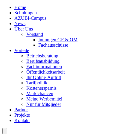
Home
Schulungen
AZUBI-Campus
News
Über Uns
Vorstand
Innungen GF & OM
Fachausschüsse
Vorteile
Betriebsberatung
Berufsausbildung
Fachinformationen
Öffentlichkeitsarbeit
Ihr Online-Auftritt
Tarifpolitik
Kostenersparnis
Marktchancen
Meine Werbemittel
Nur für Mitglieder
Partner
Projekte
Kontakt