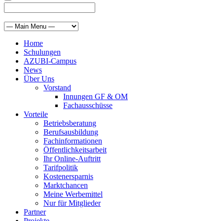
Home
Schulungen
AZUBI-Campus
News
Über Uns
Vorstand
Innungen GF & OM
Fachausschüsse
Vorteile
Betriebsberatung
Berufsausbildung
Fachinformationen
Öffentlichkeitsarbeit
Ihr Online-Auftritt
Tarifpolitik
Kostenersparnis
Marktchancen
Meine Werbemittel
Nur für Mitglieder
Partner
Projekte