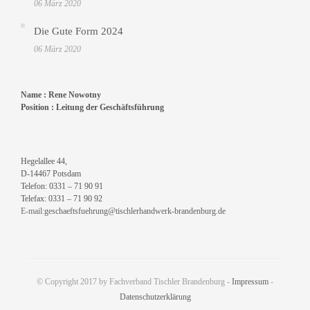
06 März 2020
Die Gute Form 2024
06 März 2020
Name :
Rene Nowotny
Position :
Leitung der Geschäftsführung
Hegelallee 44,
D-14467 Potsdam
Telefon: 0331 – 71 90 91
Telefax: 0331 – 71 90 92
E-mail:
geschaeftsfuehrung@tischlerhandwerk-brandenburg.de
© Copyright 2017 by Fachverband Tischler Brandenburg -
Impressum
-
Datenschutzerklärung