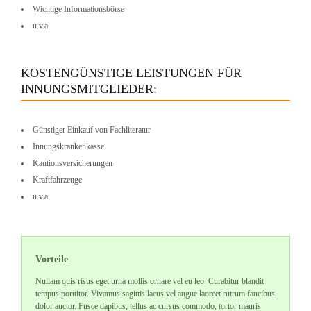
Wichtige Informationsbörse
u.v.a
KOSTENGÜNSTIGE LEISTUNGEN FÜR
INNUNGSMITGLIEDER:
Günstiger Einkauf von Fachliteratur
Innungskrankenkasse
Kautionsversicherungen
Kraftfahrzeuge
u.v.a
Vorteile
Nullam quis risus eget urna mollis ornare vel eu leo. Curabitur blandit
tempus porttitor. Vivamus sagittis lacus vel augue laoreet rutrum faucibus
dolor auctor. Fusce dapibus, tellus ac cursus commodo, tortor mauris