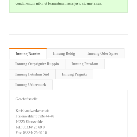
condimentum nibh, ut fermentum massa justo sit amet risus.
Innung Belzig
Innung Oder Spree
Innung Barnim
Innung Ostprignitz Ruppin
Innung Potsdam
Innung Potsdam Süd
Innung Prignitz
Innung Uckermark
Geschäftsstelle:
Kreishandwerkerschaft
Freienwalder Straße 44-46
16225 Eberswalde
Tel.: 03334/ 25 69 0
Fax: 03334/ 25 69 16